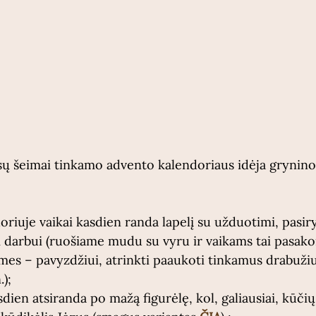
šeimai tinkamo advento kalendoriaus idėja gryninosi
riuje vaikai kasdien randa lapelį su užduotimi, pasir
 darbui (ruošiame mudu su vyru ir vaikams tai pasako
 mes – pavyzdžiui, atrinkti paaukoti tinkamus drabužiu
);
sdien atsiranda po mažą figurėlę, kol, galiausiai, kūči