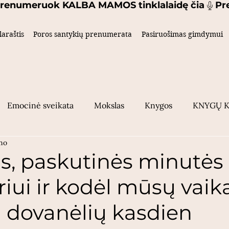
laraštis
Poros santykių prenumerata
Pasiruošimas gimdymui
Emocinė sveikata
Mokslas
Knygos
KNYGŲ 
ymo
Poros santykiai
Gimdymas
Vaikų knygos
Ke
s, paskutinės minutės 
iui ir kodėl mūsų vaik
indymas
šeima
 dovanėlių kasdien