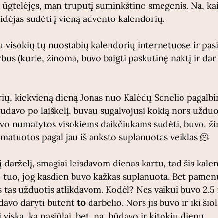
o ūgtelėjęs, man truputį suminkštino smegenis. Na, kai
 idėjas sudėti į vieną advento kalendorių.
u visokių tų nuostabių kalendorių internetuose ir pasi
bus (kurie, žinoma, buvo baigti paskutinę naktį ir dar
rių, kiekvieną dieną Jonas nuo Kalėdų Senelio pagalbi
davo po laiškelį, buvau sugalvojusi kokią nors užduot
uvo numatytos visokiems daikčiukams sudėti, buvo, ž
amatuotos pagal jau iš anksto suplanuotas veiklas 🫠
 darželį, smagiai leisdavom dienas kartu, tad šis kalen
 tuo, jog kasdien buvo kažkas suplanuota. Bet pamenu,
 tas užduotis atlikdavom. Kodėl? Nes vaikui buvo 2.5 m
ėdavo daryti būtent 
to
 darbelio. Nors jis buvo ir iki šiol
viską, ką pasiūlai, bet, na, būdavo ir kitokių dienų. 