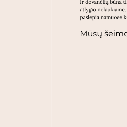
Ir dovanėlių būna t
atlygio nelaukiame. 
paslepia namuose k
Mūsų šeimos