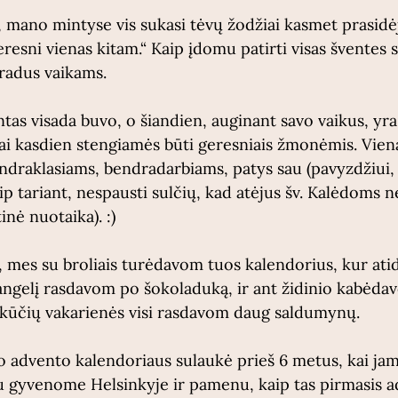
 mano mintyse vis sukasi tėvų žodžiai kasmet prasidė
resni vienas kitam.“ Kaip įdomu patirti visas šventes 
iradus vaikams.
as visada buvo, o šiandien, auginant savo vaikus, yra
kai kasdien stengiamės būti geresniais žmonėmis. Vien
draklasiams, bendradarbiams, patys sau (pavyzdžiui, n
ip tariant, nespausti sulčių, kad atėjus šv. Kalėdoms 
inė nuotaika). :)
 mes su broliais turėdavom tuos kalendorius, kur atid
angelį rasdavom po šokoladuką, ir ant židinio kabėdav
 kūčių vakarienės visi rasdavom daug saldumynų.
advento kalendoriaus sulaukė prieš 6 metus, kai jam
gyvenome Helsinkyje ir pamenu, kaip tas pirmasis ad