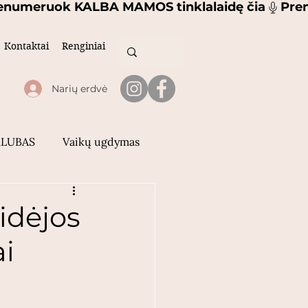
Kontaktai
Renginiai
Narių erdvė
KLUBAS
Vaikų ugdymas
lionės ir nuotykiai
idėjos
ai