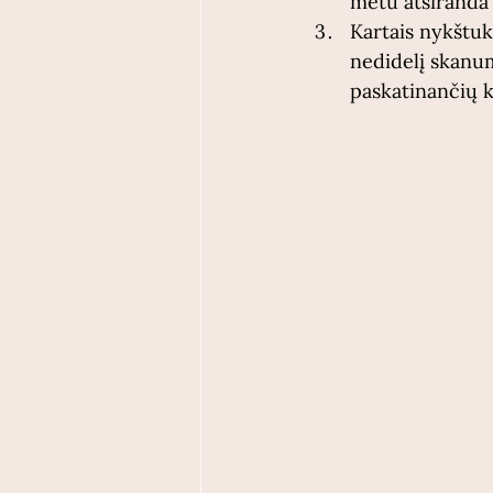
metu atsiranda 
Kartais nykštuk
nedidelį skanum
paskatinančių 