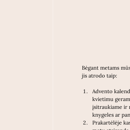
Bėgant metams mūsų 
jis atrodo taip:
Advento kalendo
kvietimu geram
įsitraukiame ir
knygeles ar pan.
Prakartėlėje ka