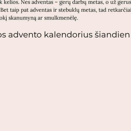
ik kelios. Nes adventas – gerų darbų metas, o už geru
Bet taip pat adventas ir stebuklų metas, tad retkarčia
okį skanumyną ar smulkmenėlę. 
 advento kalendorius šiandien