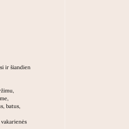
 ir šiandien 
yžimu, 
me, 
s, batus, 
ų vakarienės 