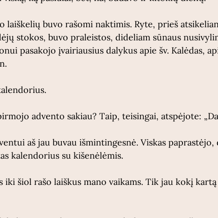
o laiškelių buvo rašomi naktimis. Ryte, prieš atsikelian
dėjų stokos, buvo praleistos, dideliam sūnaus nusivyli
onui pasakojo įvairiausius dalykus apie šv. Kalėdas, a
n. 
kalendorius. 
pirmojo advento sakiau? Taip, teisingai, atspėjote: „D
ventui aš jau buvau išmintingesnė. Viskas paprastėjo, 
tas kalendorius su kišenėlėmis. 
iki šiol rašo laiškus mano vaikams. Tik jau kokį kartą 