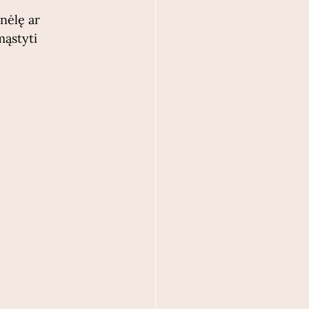
nėlę ar 
ąstyti 