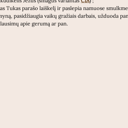
kūdikėlis Jėzus (smagus variantas 
ČIA
) ;
as Tukas parašo laiškelį ir paslepia namuose smulkme
yną, pasidžiaugia vaikų gražiais darbais, užduoda pam
klausimų apie gerumą ar pan.