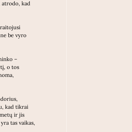
 atrodo, kad 
raitojusi 
 ne be vyro 
ninko – 
į, o tos 
inoma, 
dorius, 
 kad tikrai 
etų ir jis 
 yra tas vaikas, 