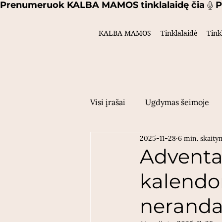
Prenumeruok KALBA MAMOS tinklalaidę čia
KALBA MAMOS
Tinklalaidė
Tink
Visi įrašai
Ugdymas šeimoje
2025-11-28
6 min. skait
Mamų istorijos
Maistas
Adventa
kalendor
mokslas
Motinystė
Ž
neranda