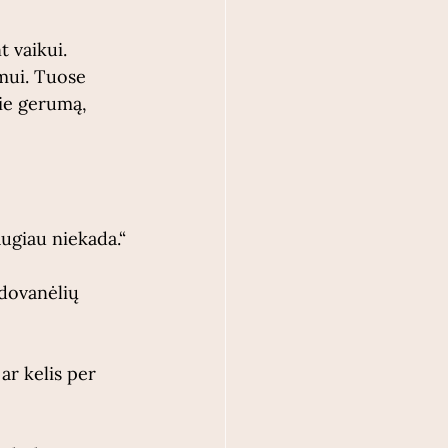
t vaikui. 
mui. Tuose 
pie gerumą, 
augiau niekada.“
dovanėlių 
ar kelis per 