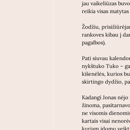
jau vaikeliūzas buv
reikia visas matytas
Žodžiu, prisižiūrėja
rankoves kibau į dar
pagalbos).
Pati siuvau kalendo
nykštuko Tuko – gau
kišenėlės, kurios b
skirtingo dydžio, p
Kadangi Jonas nėjo į
žinoma, pasitarnavo
ne visomis dienomis
kartais visai nenor
kuriam įdomu veikti 