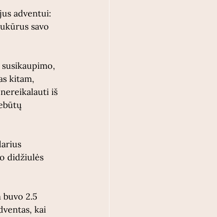
jus adventui: 
sukūrus savo 
 susikaupimo, 
as kitam, 
ereikalauti iš 
nebūtų 
arius 
o didžiulės 
 buvo 2.5 
ventas, kai 