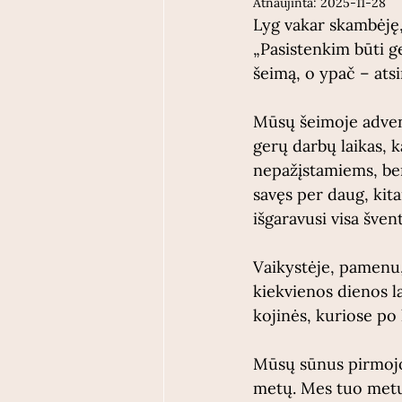
Atnaujinta:
2025-11-28
Lyg vakar skambėję,
„Pasistenkim būti ge
šeimą, o ypač – ats
Mūsų šeimoje advent
gerų darbų laikas, 
nepažįstamiems, ben
savęs per daug, kita
išgaravusi visa švent
Vaikystėje, pamenu,
kiekvienos dienos l
kojinės, kuriose po
Mūsų sūnus pirmojo 
metų. Mes tuo metu 