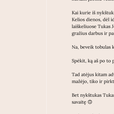
Kai kurie iš nykštuk
Kelios dienos, dėl i
laiškeliuose Tukas J
gražius darbus ir pa
Na, beveik tobulas 
Spėkit, ką aš po to 
Tad atėjus kitam ad
mažėjo, tiko ir pirk
Bet nykštukas Tukas 
savaitę 🙃