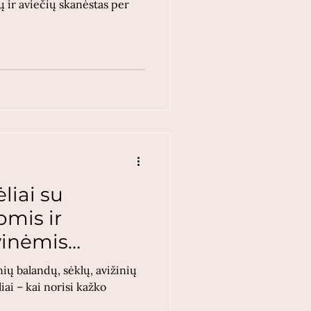
jų ir aviečių skanėstas per
liai su
omis ir
vinėmis
ių balandų, sėklų, avižinių
iai – kai norisi kažko