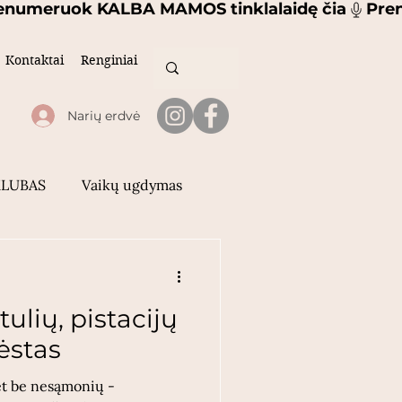
Kontaktai
Renginiai
Narių erdvė
KLUBAS
Vaikų ugdymas
lionės ir nuotykiai
ulių, pistacijų
ėstas
et be nesąmonių -