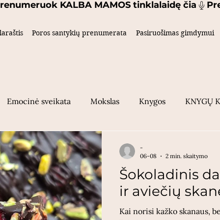
laraštis
Poros santykių prenumerata
Pasiruošimas gimdymui
Emocinė sveikata
Mokslas
Knygos
KNYGŲ 
Poros santykiai
Gimdymas
Vaikų knygos
Ke
-
06-08
2 min. skaitymo
Šokoladinis dat
indymas
šeima
ir aviečių skan
Kai norisi kažko skanaus, b