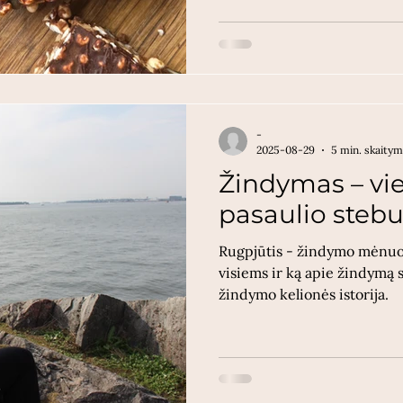
-
2025-08-29
5 min. skaity
Žindymas – vie
pasaulio steb
Rugpjūtis - žindymo mėnuo.
visiems ir ką apie žindymą
žindymo kelionės istorija.