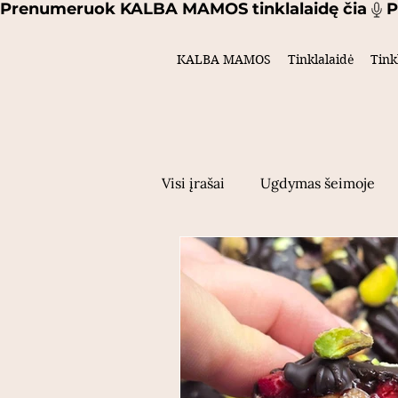
Prenumeruok KALBA MAMOS tinklalaidę čia
KALBA MAMOS
Tinklalaidė
Tink
Visi įrašai
Ugdymas šeimoje
Mamų istorijos
Maistas
mokslas
Motinystė
Ž