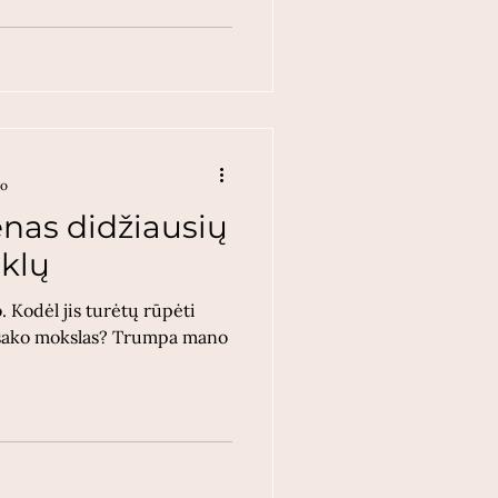
mo
nas didžiausių
uklų
 Kodėl jis turėtų rūpėti
 sako mokslas? Trumpa mano