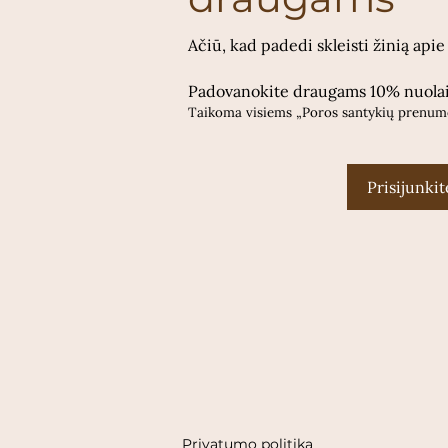
Ačiū, kad padedi skleisti žinią 
Padovanokite draugams 10% nuola
Taikoma visiems „Poros santykių prenume
Prisijunki
Privatumo politika