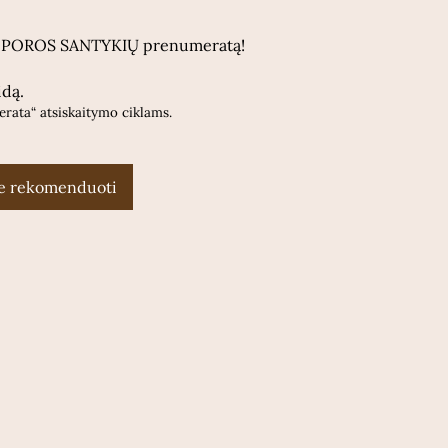
apie POROS SANTYKIŲ prenumeratą!
idą.
rata“ atsiskaitymo ciklams.
te rekomenduoti