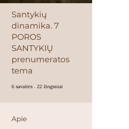
Santykių
dinamika. 7
POROS
SANTYKIŲ
prenumeratos
tema
6 savaitės
22 žingsniai
savaitės
žingsniai
6
22
Apie