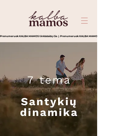
Prenumeruok KALBA MAMOS tinklalaidę čia