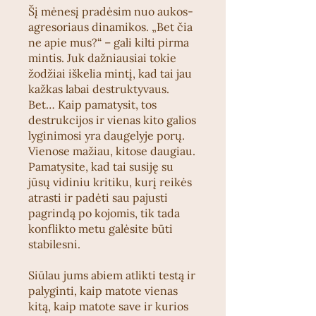
Šį mėnesį pradėsim nuo aukos-
agresoriaus dinamikos. „Bet čia
ne apie mus?“ – gali kilti pirma
mintis. Juk dažniausiai tokie
žodžiai iškelia mintį, kad tai jau
kažkas labai destruktyvaus.
Bet… Kaip pamatysit, tos
destrukcijos ir vienas kito galios
lyginimosi yra daugelyje porų.
Vienose mažiau, kitose daugiau.
Pamatysite, kad tai susiję su
jūsų vidiniu kritiku, kurį reikės
atrasti ir padėti sau pajusti
pagrindą po kojomis, tik tada
konflikto metu galėsite būti
stabilesni.
Siūlau jums abiem atlikti testą ir
palyginti, kaip matote vienas
kitą, kaip matote save ir kurios