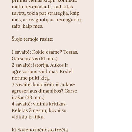
priimti vienas kitą ir konflikto
metu nereikalauti, kad kitas
turėtų tokią pat strategiją, kaip
mes, ar reaguotų ar nereaguotų
taip, kaip mes.
Šioje temoje rasite:
1 savaitė: Kokie esame? Testas.
Garso įrašas (61 min.)
2 savaitė: istorija. Aukos ir
agresoriaus žaidimas. Kodėl
norime pulti kitą.
3 savaitė: kaip išeiti iš aukos-
agresoriaus dinamikos? Garso
įrašas (33 min.)
4 savaitė: vidinis kritikas.
Keletas žingsnių kovai su
vidiniu kritiku.
Kiekvieno mėnesio trečią