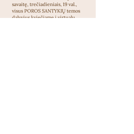
savaitę, trečiadieniais, 19 val.,
visus POROS SANTYKIŲ temos
dalyvius kviečiame į virtualų
susitikimą KALBA MAMOS
Discord'e. Tai laikas, skirtas jūsų
klausimams, abejonėms,
diskusijoms ar pasidalinimui
apie tai, kokiame etape šiuo
metu esate. Klausimų Sigita
laukia iki antradienio (prieš
susitikimą).
Turinys matomas 6 savaites.
Prie programos galite
prisijungti ir per programėlę
mobiliesiems.
Į programėlę