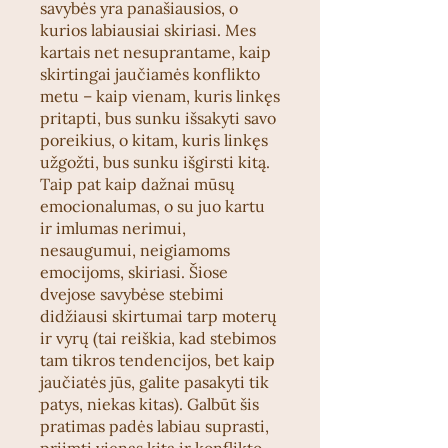
savybės yra panašiausios, o
kurios labiausiai skiriasi. Mes
kartais net nesuprantame, kaip
skirtingai jaučiamės konflikto
metu – kaip vienam, kuris linkęs
pritapti, bus sunku išsakyti savo
poreikius, o kitam, kuris linkęs
užgožti, bus sunku išgirsti kitą.
Taip pat kaip dažnai mūsų
emocionalumas, o su juo kartu
ir imlumas nerimui,
nesaugumui, neigiamoms
emocijoms, skiriasi. Šiose
dvejose savybėse stebimi
didžiausi skirtumai tarp moterų
ir vyrų (tai reiškia, kad stebimos
tam tikros tendencijos, bet kaip
jaučiatės jūs, galite pasakyti tik
patys, niekas kitas). Galbūt šis
pratimas padės labiau suprasti,