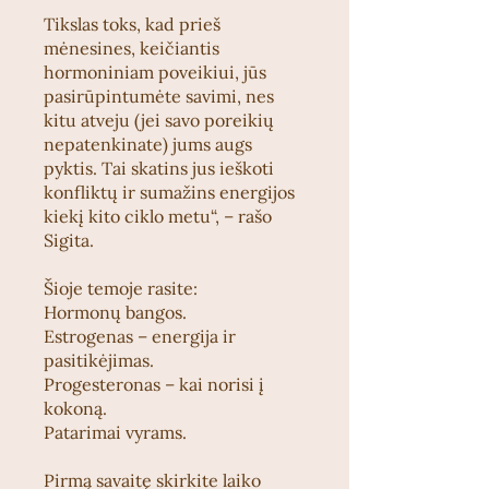
Tikslas toks, kad prieš
mėnesines, keičiantis
hormoniniam poveikiui, jūs
pasirūpintumėte savimi, nes
kitu atveju (jei savo poreikių
nepatenkinate) jums augs
pyktis. Tai skatins jus ieškoti
konfliktų ir sumažins energijos
kiekį kito ciklo metu“, – rašo
Sigita.
Šioje temoje rasite:
Hormonų bangos.
Estrogenas – energija ir
pasitikėjimas.
Progesteronas – kai norisi į
kokoną.
Patarimai vyrams.
Pirmą savaitę skirkite laiko