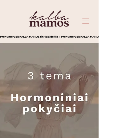
Prenumeruok KALBA MAMOS tinklalaidę čia