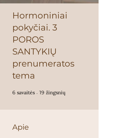
Hormoniniai
pokyčiai. 3
POROS
SANTYKIŲ
prenumeratos
tema
6 savaitės
19 žingsnių
savaitės
žingsnių
6
19
Apie