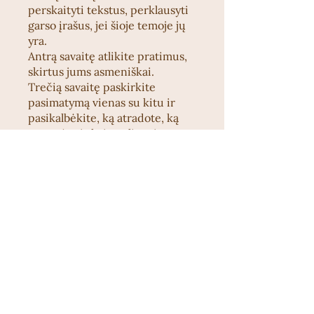
perskaityti tekstus, perklausyti
garso įrašus, jei šioje temoje jų
yra.
Antrą savaitę atlikite pratimus,
skirtus jums asmeniškai.
Trečią savaitę paskirkite
pasimatymą vienas su kitu ir
pasikalbėkite, ką atradote, ką
pamatėte ir kaip galite vienas
kitam padėti.
Taip pat kiekvieno
mėnesio trečią savaitę,
trečiadieniais, 19 val., kviečiu
pokalbiui nuotolinių susitikimų
metu, KALBA MAMOS
Discord'e.
Labai lauksiu jūsų klausimų ir
įsitraukimo į pokalbį.