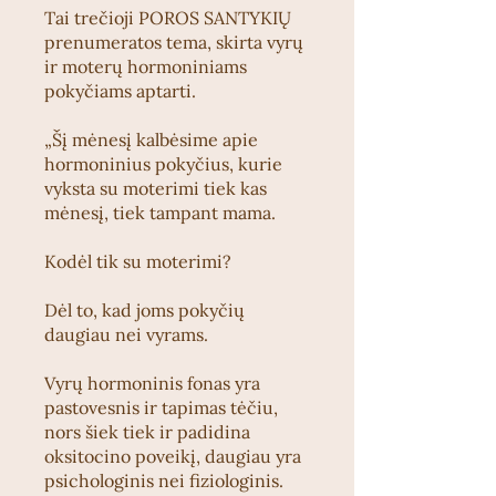
Tai trečioji POROS SANTYKIŲ
prenumeratos tema, skirta vyrų
ir moterų hormoniniams
pokyčiams aptarti.
„Šį mėnesį kalbėsime apie
hormoninius pokyčius, kurie
vyksta su moterimi tiek kas
mėnesį, tiek tampant mama.
Kodėl tik su moterimi?
Dėl to, kad joms pokyčių
daugiau nei vyrams.
Vyrų hormoninis fonas yra
pastovesnis ir tapimas tėčiu,
nors šiek tiek ir padidina
oksitocino poveikį, daugiau yra
psichologinis nei fiziologinis.